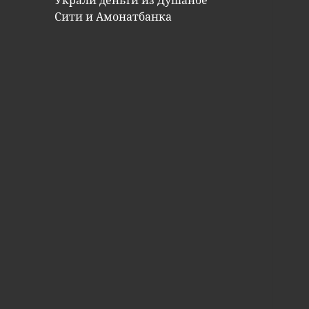
Украли деньги из Душанбе
Сити и Амонатбанка