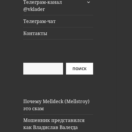
раскрыть
Телеграм-канал
дочернее
@vklader
меню
Телеграм-чат
Контакты
Поиск
ПОИСК
Почему Melldeck (Mellstroy)
это скам
Мошенник представился
как Владислав Валегда