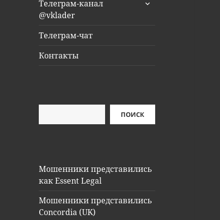
раскрыть
Телеграм-канал
дочернее
@vklader
меню
Телеграм-чат
Контакты
Поиск
ПОИСК
Мошенники представились
как Essent Legal
Мошенники представились
Concordia (UK)