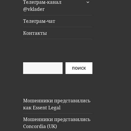
раскрыть
Телеграм-канал
дочернее
@vklader
меню
Телеграм-чат
Контакты
Поиск
ПОИСК
Мошенники представились
как Essent Legal
Мошенники представились
Concordia (UK)