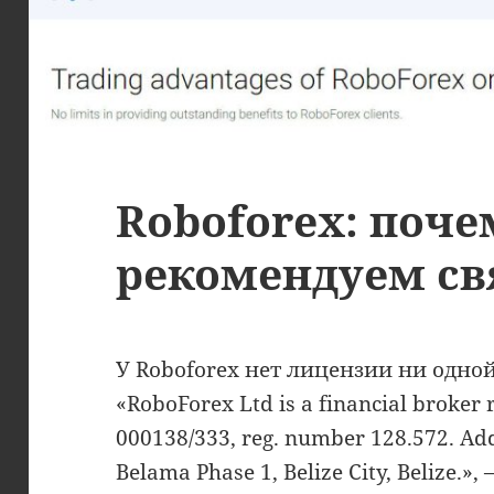
Roboforex: поче
рекомендуем св
У Roboforex нет лицензии ни одн
«RoboForex Ltd is a financial broker r
000138/333, reg. number 128.572. Add
Belama Phase 1, Belize City, Belize.