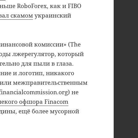
ньше RoboForex, как и FIBO
вал скамом
украинский
Финансовой комиссии» (The
 воды лжерегулятор, который
льно для пыли в глаза.
ние и логотип, никакого
 или межправительственным
financialcommission.org) не
некого офшора Finacom
адины, ещё более мусорной