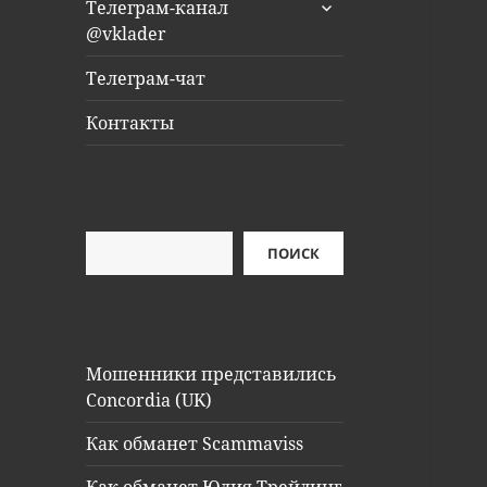
раскрыть
Телеграм-канал
дочернее
@vklader
меню
Телеграм-чат
Контакты
Поиск
ПОИСК
Мошенники представились
Concordia (UK)
Как обманет Scammaviss