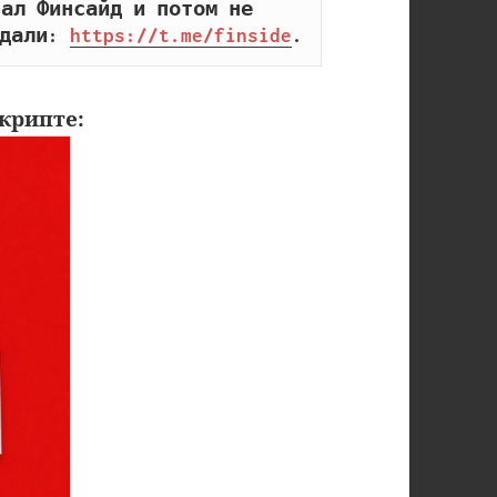
ал Финсайд и потом не 
дали: 
https://t.me/finside
.
крипте: