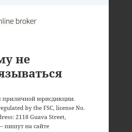
му не
язываться
ой приличной юрисдикции.
egulated by the FSC, license No.
ress: 2118 Guava Street,
», — пишут на сайте