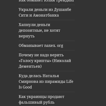
Как обманет Юлия Трейдинг
Украли деньги из Душанбе
Сити и Амонатбанка
Хапнули деньги
депозитные, не хотят
вернуть
Обманывает naxex. org
Почему не надо верить
«Голосу крипты» (Николай
Дементьев)
Куда делась Наталья
Смирнова из пирамиды Life
Is Good
Как украинцы продают
фальшивый рубль