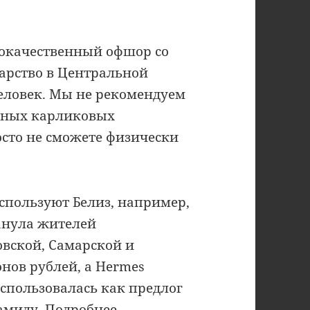
кокачественный офшор со
дарство в Центральной
человек. Мы не рекомендуем
обных карликовых
осто не сможете физически
спользуют Белиз, например,
анула жителей
овской, Самарской и
нов рублей, а Hermes
использовалась как предлог
рамиду.
Подробнее
.