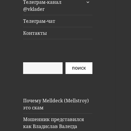
раскрыть
Телеграм-канал
дочернее
@vklader
меню
Телеграм-чат
Контакты
Поиск
ПОИСК
Почему Melldeck (Mellstroy)
это скам
Мошенник представился
как Владислав Валегда