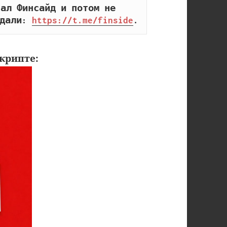
ал Финсайд и потом не 
дали: 
https://t.me/finside
.
крипте: