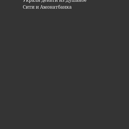
Украли деньги из Душанбе
Сити и Амонатбанка