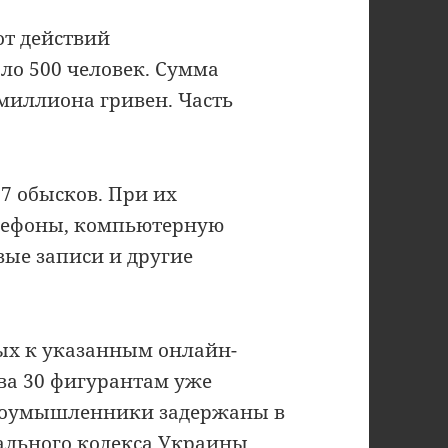
от действий
о 500 человек. Сумма
миллиона гривен. Часть
7 обысков. При их
лефоны, компьютерную
вые записи и другие
ных к указанным онлайн-
ва 30 фигурантам уже
злоумышленники задержаны в
уального кодекса Украины.