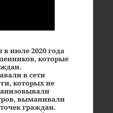
в июле 2020 года
шенников, которые
аждан.
вали в сети
ги, которых не
рганизовывали
тров, выманивали
точек граждан.