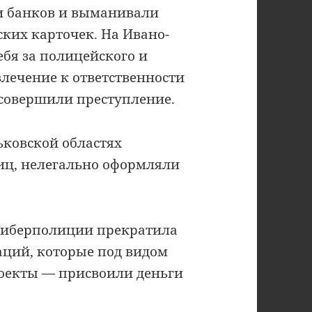
и банков и выманивали
ких карточек. На Ивано-
бя за полицейского и
влечение к ответственности
 совершили преступление.
ьковской областях
иц, нелегально оформляли
 киберполиции прекратила
аций, которые под видом
оекты — присвоили деньги