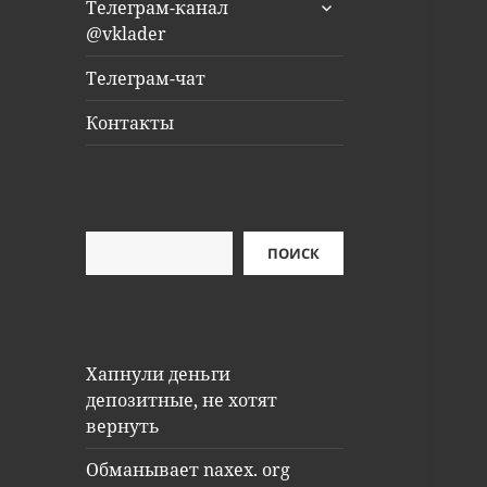
раскрыть
Телеграм-канал
дочернее
@vklader
меню
Телеграм-чат
Контакты
Поиск
ПОИСК
Хапнули деньги
депозитные, не хотят
вернуть
Обманывает naxex. org