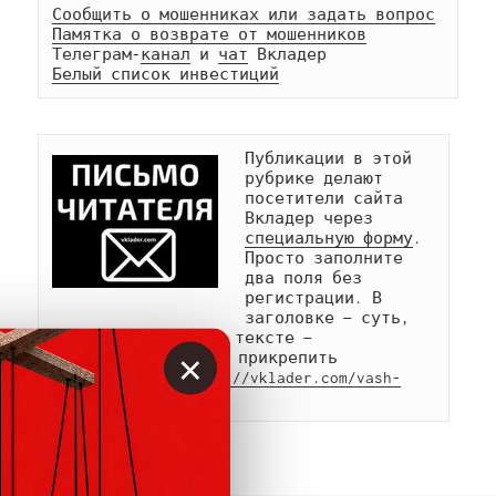
Сообщить о мошенниках или задать вопрос
Памятка о возврате от мошенников
Телеграм-
канал
 и 
чат
Белый список инвестиций
Публикации в этой 
рубрике делают 
посетители сайта 
Вкладер через 
специальную форму
. 
Просто заполните 
два поля без 
регистрации. В 
заголовке — суть, 
имя, название, а в тексте — 
×
подробности. Можно прикрепить 
иллюстрации. 
https://vklader.com/vash-
post/