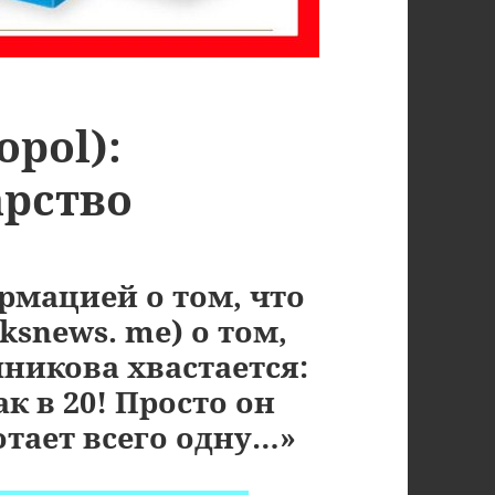
opol):
рство
мацией о том, что
oksnews. me) о том,
никова хвастается:
к в 20! Просто он
отает всего одну…»