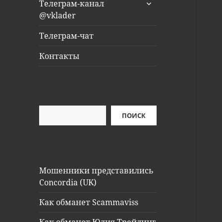
раскрыть
Телеграм-канал
дочернее
@vklader
меню
Телеграм-чат
Контакты
Поиск
ПОИСК
Мошенники представились
Concordia (UK)
Как обманет Scammaviss