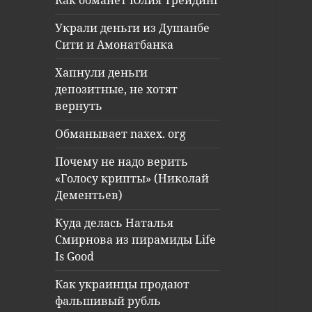
Как обманет Юлия Трейдинг
Украли деньги из Душанбе
Сити и Амонатбанка
Хапнули деньги
депозитные, не хотят
вернуть
Обманывает naxex. org
Почему не надо верить
«Голосу крипты» (Николай
Дементьев)
Куда делась Наталья
Смирнова из пирамиды Life
Is Good
Как украинцы продают
фальшивый рубль