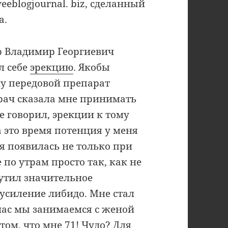
veeblogjournal. biz, сделанный
а.
р Владимир Георгиевич
л себе
эрекцию
. Якобы
у передовой препарат
врач сказала мне принимать
же говорил, эрекции к тому
а это время потенция у меня
я появилась не только при
 по утрам просто так, как не
щутил значительное
усиление либидо. Мне стал
йчас мы занимаемся с женой
итом, что мне 71! Чудо? Для