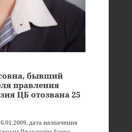
исовна, бывший
еля правления
зия ЦБ отозвана 25
6.01.2009, дата назначения
 Членом Правления Банка