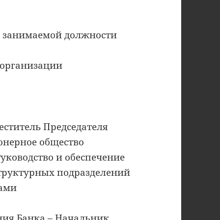
т занимаемой должности
 организации
меститель Председателя
онерное общество
уководство и обеспечение
структурных подразделений
ками
ния Банка – Начальник