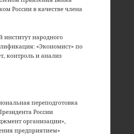
нком России в качестве члена
й институт народного
валификация: «Экономист» по
т, контроль и анализ
ессиональная переподготовка
Президента России
джмент организации»,
ления предприятием»