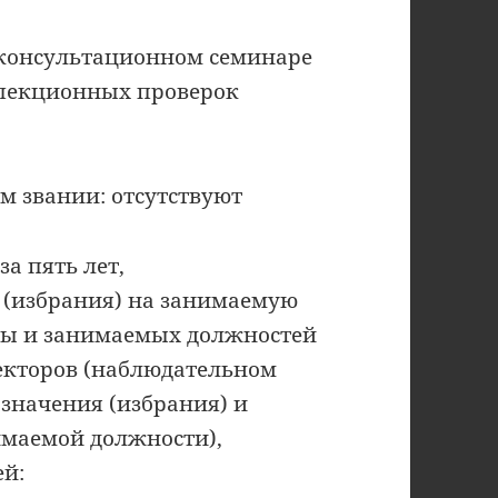
в консультационном семинаре
спекционных проверок
ом звании: отсутствуют
за пять лет,
 (избрания) на занимаемую
оты и занимаемых должностей
иректоров (наблюдательном
азначения (избрания) и
имаемой должности),
ей: