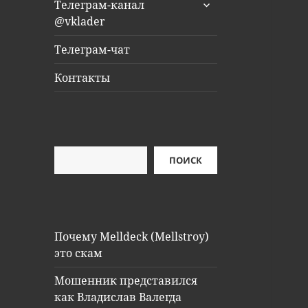
раскрыть
Телеграм-канал
дочернее
@vklader
меню
Телеграм-чат
Контакты
Поиск
ПОИСК
Почему Melldeck (Mellstroy)
это скам
Мошенник представился
как Владислав Валегда