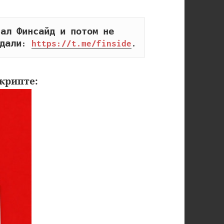
ал Финсайд и потом не 
дали: 
https://t.me/finside
.
крипте: