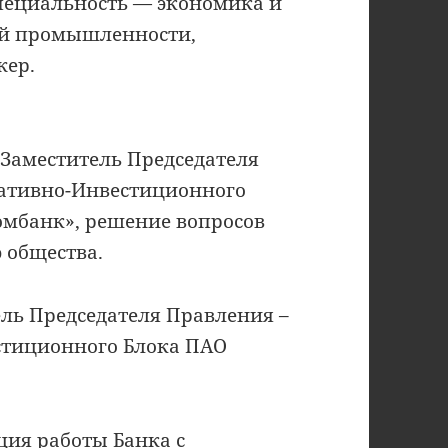
специальность — экономика и
ой промышленности,
жер.
 Заместитель Председателя
ративно-Инвестиционного
омбанк», решение вопросов
 общества.
тель Председателя Правления –
стиционного Блока ПАО
ция работы Банка с