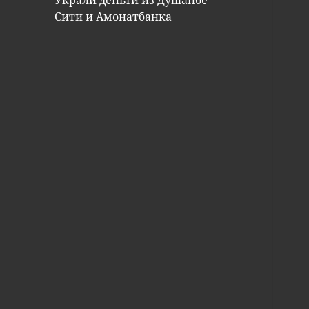
Украли деньги из Душанбе
Сити и Амонатбанка