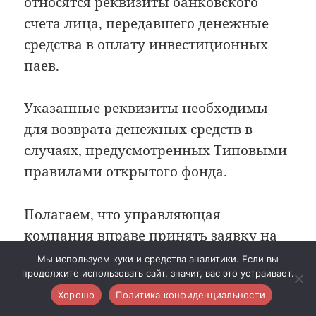
относятся реквизиты банковского
счета лица, передавшего денежные
средства в оплату инвестиционных
паев.
Указанные реквизиты необходимы
для возврата денежных средств в
случаях, предусмотренных Типовыми
правилами открытого фонда.
Полагаем, что управляющая
компания вправе принять заявку на
приобретение инвестиционных паев,
Мы используем куки и средства аналитики. Если вы
продолжите использовать сайт, значит, вас это устраивает.
в которой указаны реквизиты
Хорошо
Политика конфиденциальности
платежной (банковской) карты, без