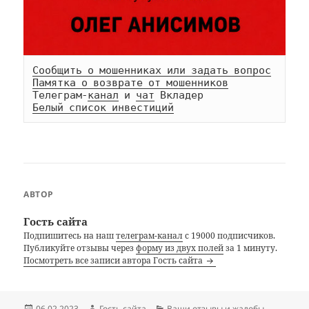
Сообщить о мошенниках или задать вопрос
Памятка о возврате от мошенников
Телеграм-
канал
 и 
чат
Белый список инвестиций
АВТОР
Гость сайта
Подпишитесь на наш
телеграм-канал
с 19000 подписчиков.
Публикуйте отзывы через
форму из двух полей
за 1 минуту.
Посмотреть все записи автора Гость сайта
Опубликовано
Автор
Рубрики
06.02.2023
Гость сайта
Ваши отзывы и жалобы