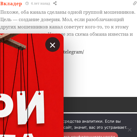
Вкладер
4 лет назад
Похоже, оба канала сделаны одной группой мошенников.
Цель — создание доверия. Мол, если разоблачающий
других мошенников канал советует кого-то, то к этому
надо прислушаться. На деле эта схема обмана известна и
×
описана здесь сверху:
https://vklader.com/blacklist-telegram/
Ответить
0
 © Вкладер 2014-2026. Цитирование разрешается с 
Мы используем куки и средства аналитики. Если вы
гиперссылкой на сайт vklader.com или 
телеграм-канал 
продолжите использовать сайт, значит, вас это устраивает.
@vklader
. 
Контакты.
Политика конфиденциальности.
Вкладер™
Хорошо
Политика конфиденциальности