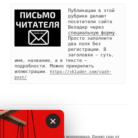
Публикации в этой 
рубрике делают 
посетители сайта 
Вкладер через 
специальную форму
. 
Просто заполните 
два поля без 
регистрации. В 
заголовке — суть, 
имя, название, а в тексте — 
подробности. Можно прикрепить 
иллюстрации. 
https://vklader.com/vash-
post/
×
АВТОР
Вкладер
С 2014 года предупреждаем о мошенниках. Проект спас от