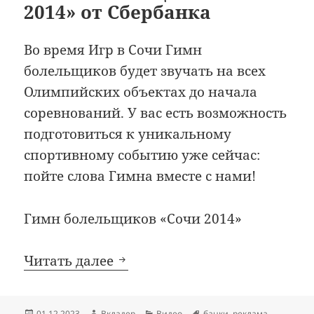
2014» от Сбербанка
Во время Игр в Сочи Гимн
болельщиков будет звучать на всех
Олимпийских объектах до начала
соревнований. У вас есть возможность
подготовиться к уникальному
спортивному событию уже сейчас:
пойте слова Гимна вместе с нами!
Гимн болельщиков «Сочи 2014»
Гимн болельщиков «Сочи 20
Читать далее
Опубликовано
Автор
Рубрики
Метки
01.12.2023
Вкладер
Видео
банки
,
реклама