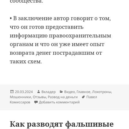
сообщества.
• В заключение автор говорит о том,
что он готов предоставить
информацию правоохранительным
органам и что он уже имеет опыт
возврата денег пострадавшим от
таких схем.
Опубликовано
Автор
Рубрики
20.03.2024
Вкладер
Видео
,
Главное
,
Лохотроны
,
Метки
Мошенники
,
Отзывы
,
Развод на деньги
Павел
к записи Полный разбор схе
Комиссаров
Добавить комментарий
Как разводят фальшивые