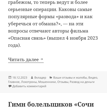
грабежом, то теперь ведут и более
серьезные операции. Каковы самые
популярные формы «развода» и как
уберечься от обмана?», — на эти
вопросы отвечают авторы фильма
«Опасная связь» (вышел 4 ноября 2023
года).
Документальный фильм «Опа
Читать далее
Опубликовано
Автор
Рубрики
18.12.2023
Вкладер
Ваши отзывы и жалобы
,
Видео
,
Главное
,
Лохотроны
,
Мошенники
,
Отзывы
,
Развод на деньги
к записи Документальный фильм «Опасная
Добавить комментарий
Гимн болельщиков «Сочи