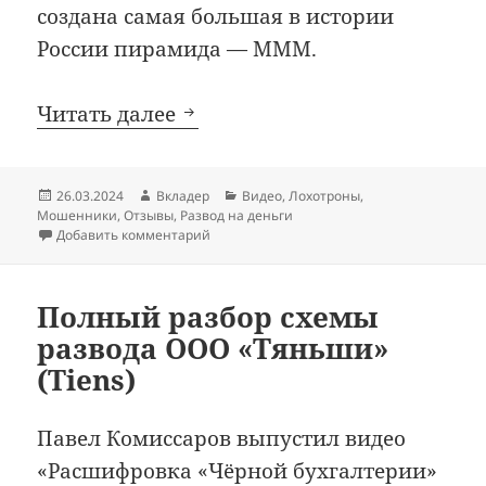
создана самая большая в истории
России пирамида — МММ.
30 лет отвратительной пи
Читать далее
Опубликовано
Автор
Рубрики
26.03.2024
Вкладер
Видео
,
Лохотроны
,
Мошенники
,
Отзывы
,
Развод на деньги
к записи 30 лет отвратительной пирами
Добавить комментарий
Полный разбор схемы
развода ООО «Тяньши»
(Tiens)
Павел Комиссаров выпустил видео
«Расшифровка «Чёрной бухгалтерии»