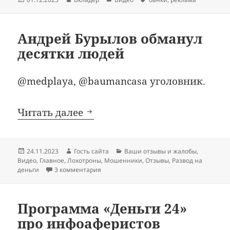
Андрей Бурылов обманул
десятки людей
@medplaya, @baumancasa уголовник.
Андрей Бурылов обманул де
Читать далее
Опубликовано
Автор
Рубрики
24.11.2023
Гость сайта
Ваши отзывы и жалобы
,
Видео
,
Главное
,
Лохотроны
,
Мошенники
,
Отзывы
,
Развод на
к записи Андрей Бурылов обманул десят
деньги
3 комментария
Программа «Деньги 24»
про инфоаферистов