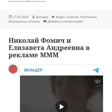
Опубликовано
Автор
Рубрики
27.02.2024
Вкладер
Видео
,
Главное
,
Лохотроны
,
к записи Как разво
Мошенники
,
Отзывы
Добавить комментарий
Николай Фомич и
Елизавета Андреевна в
рекламе МММ