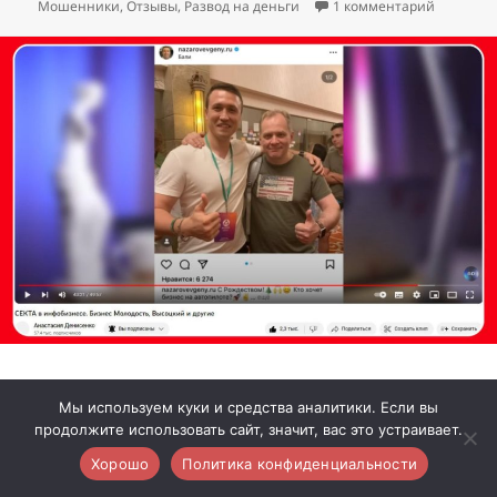
к записи 
Мошенники
,
Отзывы
,
Развод на деньги
1 комментарий
Как связаны бизнес-коучи
Мы используем куки и средства аналитики. Если вы
с сектой саентологов
продолжите использовать сайт, значит, вас это устраивает.
Хорошо
Политика конфиденциальности
Анастасия Денисенко сделала обзор о