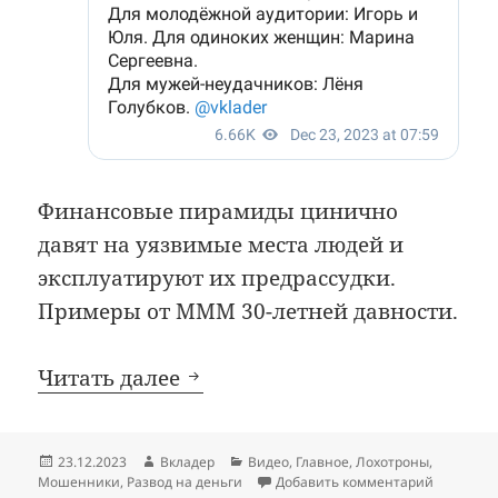
Финансовые пирамиды цинично
давят на уязвимые места людей и
эксплуатируют их предрассудки.
Примеры от МММ 30-летней давности.
Николай Фомич и Елизавета
Читать далее
Опубликовано
Автор
Рубрики
23.12.2023
Вкладер
Видео
,
Главное
,
Лохотроны
,
к записи
Мошенники
,
Развод на деньги
Добавить комментарий