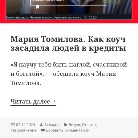
Мария Томилова. Как коуч
засадила людей в кредиты
«Я научу тебя быть наглой, счастливой
и богатой», — обещала коуч Мария
Томилова.
Мария Томилова. Как коуч з
Читать далее
Опубликовано
Автор
Рубрики
07.12.2024
Вкладер
Видео
,
Отзывы
,
к записи Мария Томилова.
Разоблачение
Добавить комментарий