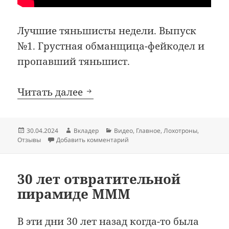
Лучшие тяньшисты недели. Выпуск
№1. Грустная обманщица-фейкодел и
пропавший тяньшист.
Проресурс (Омск; Учебная, 8
Читать далее
Опубликовано
Автор
Рубрики
30.04.2024
Вкладер
Видео
,
Главное
,
Лохотроны
,
к записи Проресурс (Омск; Учебн
Отзывы
Добавить комментарий
30 лет отвратительной
пирамиде МММ
В эти дни 30 лет назад когда-то была