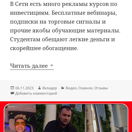
В Сети есть много рекламы курсов по
инвестициям. Бесплатные вебинары,
подписки на торговые сигналы и
прочие якобы обучающие материалы.
Студентам обещают легкие деньги и
скорейшее обогащение.
Программа «Деньги 24» про 
Читать далее
Опубликовано
Автор
Рубрики
06.11.2023
Вкладер
Видео
,
Главное
,
Отзывы
к записи Программа «Деньги 24» про инфо
Добавить комментарий