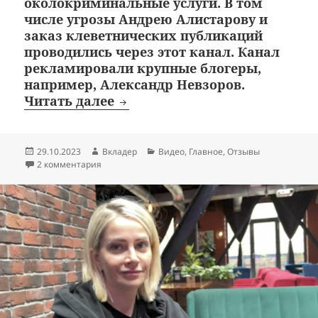
околокриминальные услуги. В том
числе угрозы Андрею Алистарову и
заказ клеветнических публикаций
проводились через этот канал. Канал
рекламировали крупные блогеры,
например, Александр Невзоров.
Никита Козьмин. Black Fox.
Читать далее
Опубликовано
Автор
Рубрики
29.10.2023
Вкладер
Видео
,
Главное
,
Отзывы
к записи Никита Козьмин. Black Fox. Mnogoznaal.
2 комментария