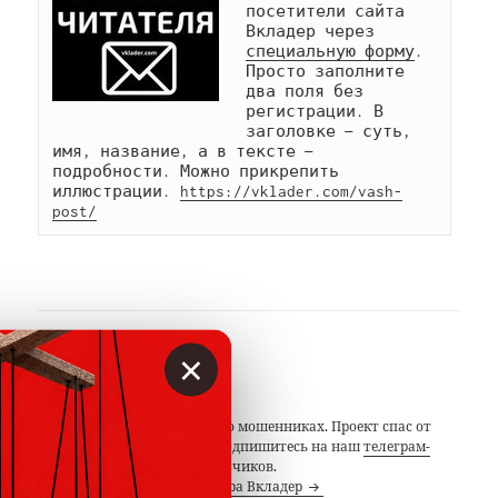
посетители сайта 
Вкладер через 
специальную форму
. 
Просто заполните 
два поля без 
регистрации. В 
заголовке — суть, 
имя, название, а в тексте — 
подробности. Можно прикрепить 
иллюстрации. 
https://vklader.com/vash-
post/
×
АВТОР
Вкладер
С 2014 года предупреждаем о мошенниках. Проект спас от
потерь миллионы людей. Подпишитесь на наш
телеграм-
канал
с 19 тысячами подписчиков.
Посмотреть все записи автора Вкладер