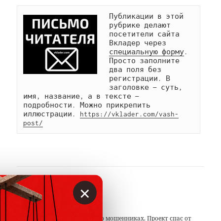
Публикации в этой 
рубрике делают 
посетители сайта 
Вкладер через 
специальную форму
. 
Просто заполните 
два поля без 
регистрации. В 
заголовке — суть, 
имя, название, а в тексте — 
подробности. Можно прикрепить 
иллюстрации. 
https://vklader.com/vash-
post/
×
АВТОР
Вкладер
С 2014 года предупреждаем о мошенниках. Проект спас от