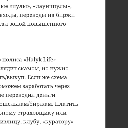
бые «пулы», «лаунчпулы»,
входы, переводы на биржи
итал зоной повышенного
полиса «Halyk Life»
ыглядит скамом, но нужно
ть/выкуп. Если же схема
поможем заработать через
 не переводил деньги
 кошелькам/биржам. Платить
ьному страховщику или
излицу, клубу, «куратору»