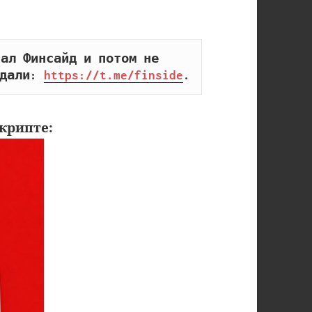
ал Финсайд и потом не 
дали: 
https://t.me/finside
.
крипте: