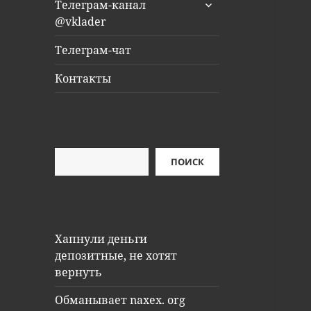
раскрыть
Телеграм-канал
дочернее
@vklader
меню
Телеграм-чат
Контакты
Поиск
ПОИСК
Хапнули деньги
депозитные, не хотят
вернуть
Обманывает naxex. org