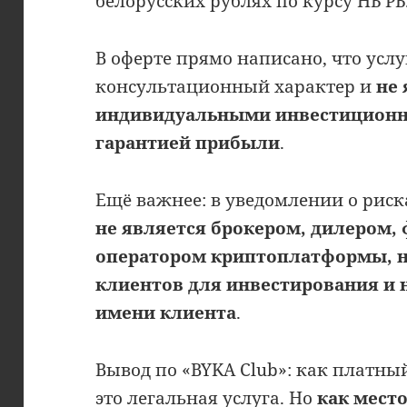
белорусских рублях по курсу НБ РБ
В оферте прямо написано, что усл
консультационный характер и
не
индивидуальными инвестицион
гарантией прибыли
.
Ещё важнее: в уведомлении о риск
не является брокером, дилером,
оператором криптоплатформы, н
клиентов для инвестирования и 
имени клиента
.
Вывод по «BYKA Club»: как платны
это легальная услуга. Но
как место