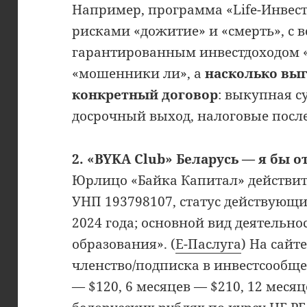
Например, программа «Life-Инвест
рисками «дожитие» и «смерть», с
гарантированным инвестдоходом «
«мошенники ли», а
насколько выг
конкретный договор
: выкупная с
досрочный выход, налоговые после
2. «BYKA Club» Беларусь — я бы 
Юрлицо «Байка Капитал» действит
УНП 193798107, статус действующи
2024 года; основной вид деятельн
образования». (
Е-Паслуга
) На сайт
членство/подписка в инвестсообщес
— $120, 6 месяцев — $210, 12 месяц