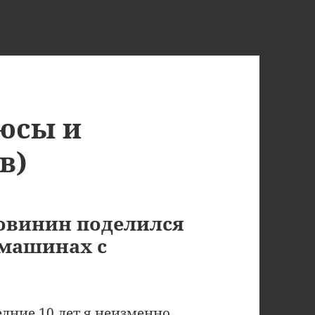
юсы и
в)
овинин поделился
 машинах с
дние 10 лет я неизменно