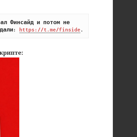
ал Финсайд и потом не 
дали: 
https://t.me/finside
.
крипте: