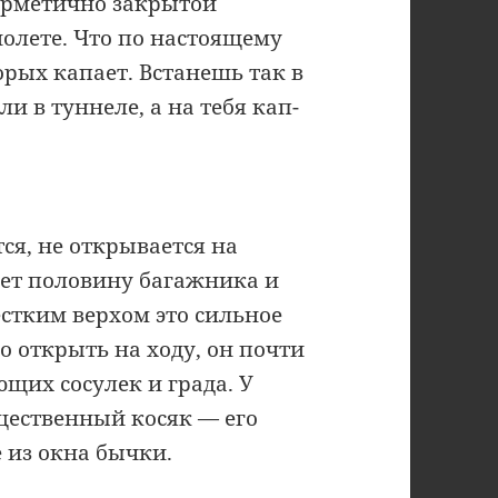
герметично закрытой
иолете. Что по настоящему
торых капает. Встанешь так в
и в туннеле, а на тебя кап-
о
ся, не открывается на
ает половину багажника и
естким верхом это сильное
 открыть на ходу, он почти
ющих сосулек и града. У
ущественный косяк — его
 из окна бычки.