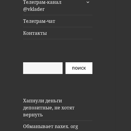
раскрыть
Телеграм-канал
дочернее
@vklader
меню
Телеграм-чат
Контакты
Поиск
ПОИСК
Хапнули деньги
депозитные, не хотят
вернуть
Обманывает naxex. org