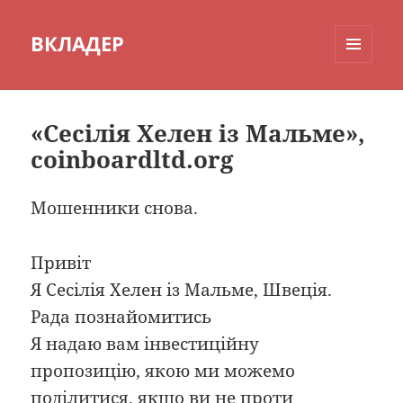
ВКЛАДЕР
МЕНЮ
И
ВИДЖЕТЫ
«Сесілія Хелен із Мальме»,
coinboardltd.org
Мошенники снова.
Привіт
Я Сесілія Хелен із Мальме, Швеція.
Рада познайомитись
Я надаю вам інвестиційну
пропозицію, якою ми можемо
поділитися, якщо ви не проти