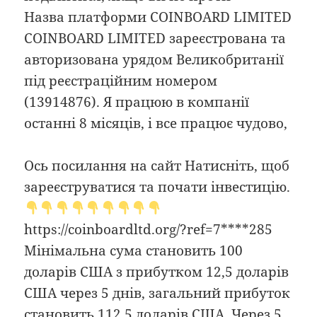
Назва платформи COINBOARD LIMITED
COINBOARD LIMITED зареєстрована та
авторизована урядом Великобританії
під реєстраційним номером
(13914876). Я працюю в компанії
останні 8 місяців, і все працює чудово,
Ось посилання на сайт Натисніть, щоб
зареєструватися та почати інвестицію.
https://coinboardltd.org/?ref=7****285
Мінімальна сума становить 100
доларів США з прибутком 12,5 доларів
США через 5 днів, загальний прибуток
становить 112,5 доларів США. Через 5