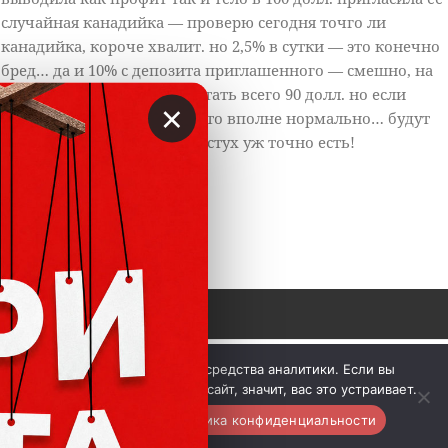
случайная канадийка — проверю сегодня точго ли
канадийка, короче хвалит. но 2,5% в сутки — это конечно
бред… да и 10% с депозита приглашенного — смешно, на
такую прибыль будет работать всего 90 долл. но если
×
учесть что это пирамидос. то вполне нормально… будут
овечки, будет и отара — пастух уж точно есть!
Ответить
0
 © Вкладер 2014-2026. Цитирование разрешается с 
Мы используем куки и средства аналитики. Если вы
гиперссылкой на сайт vklader.com или 
телеграм-канал 
продолжите использовать сайт, значит, вас это устраивает.
@vklader
. 
Контакты.
Политика конфиденциальности.
Вкладер™
Хорошо
Политика конфиденциальности