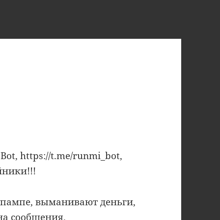
ot, https://t.me/runmi_bot,
ники!!!
 пампе, выманивают деньги,
на сообщения.