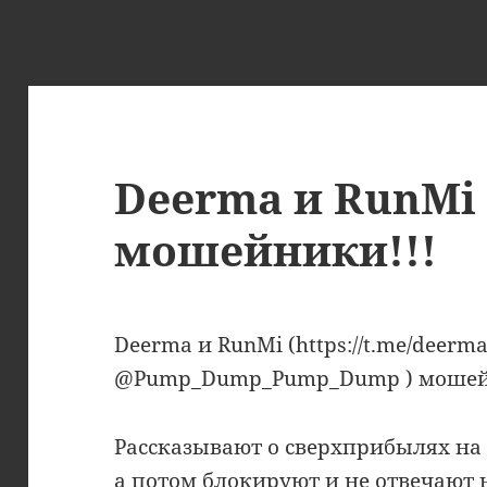
Deerma и RunMi
мошейники!!!
Deerma и RunMi (https://t.me/deermaB
@Pump_Dump_Pump_Dump ) мошей
Рассказывают о сверхприбылях на
а потом блокируют и не отвечают 