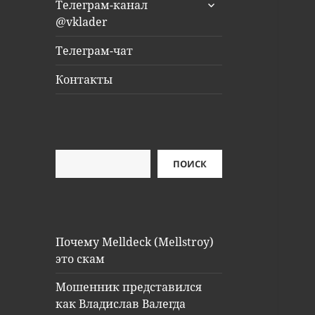
раскрыть
Телеграм-канал
дочернее
@vklader
меню
Телеграм-чат
Контакты
Поиск
ПОИСК
Почему Melldeck (Mellstroy)
это скам
Мошенник представился
как Владислав Валегда