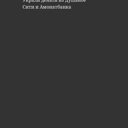
Украли деньги из Душанбе
Сити и Амонатбанка