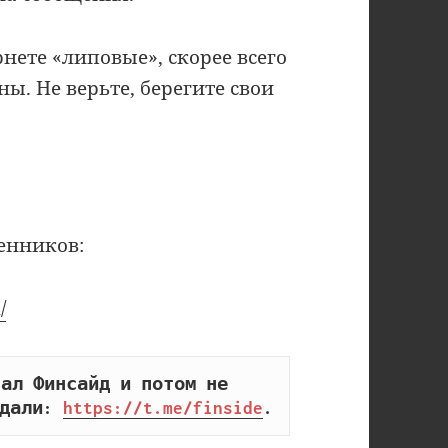
ете «липовые», скорее всего
. Не верьте, берегите свои
енников:
/
ал Финсайд и потом не 
дали: 
https://t.me/finside
.