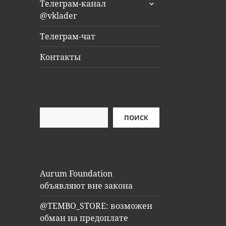
раскрыть
Телеграм-канал
дочернее
@vklader
меню
Телеграм-чат
Контакты
Поиск
ПОИСК
Aurum Foundation
объявляют вне закона
@TEMBO_STORE: возможен
обман на предоплате