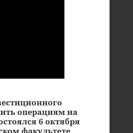
вестиционного
учить операциям на
стоялся 6 октября
еском факультете