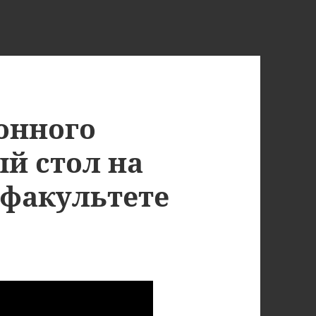
онного
ый стол на
факультете