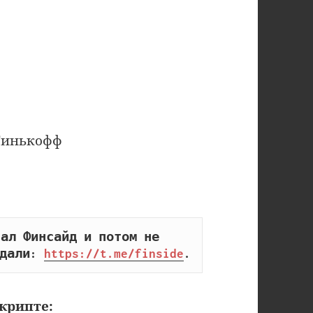
 Тинькофф
ал Финсайд и потом не 
дали: 
https://t.me/finside
.
крипте: