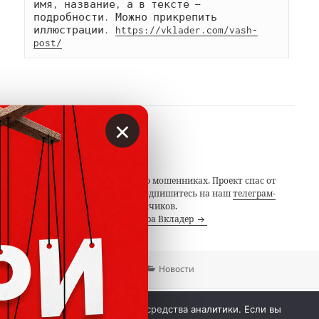
имя, название, а в тексте — 
подробности. Можно прикрепить 
иллюстрации. 
https://vklader.com/vash-
post/
×
АВТОР
Вкладер
С 2014 года предупреждаем о мошенниках. Проект спас от
потерь миллионы людей. Подпишитесь на наш
телеграм-
канал
с 19 тысячами подписчиков.
Посмотреть все записи автора Вкладер
Опубликовано
Автор
Рубрики
15.01.2016
Вкладер
Новости
 © Вкладер 2014-2026. Цитирование разрешается с 
Мы используем куки и средства аналитики. Если вы
гиперссылкой на сайт vklader.com или 
телеграм-канал 