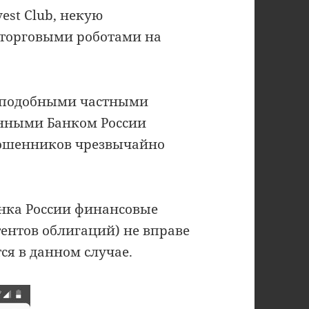
est Club, некую
 торговыми роботами на
с подобными частными
нными Банком России
мошенников чрезвычайно
анка России финансовые
ентов облигаций) не вправе
тся в данном случае.