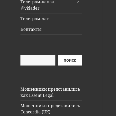
раскрыть
Телеграм-канал
дочернее
@vklader
меню
Телеграм-чат
Контакты
Поиск
ПОИСК
Мошенники представились
как Essent Legal
Мошенники представились
Concordia (UK)