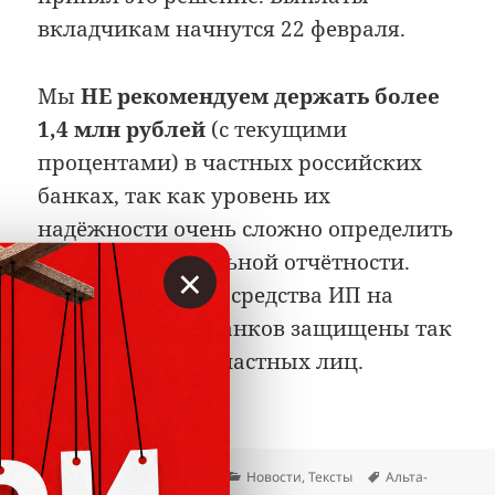
вкладчикам начнутся 22 февраля.
Мы
НЕ рекомендуем держать более
1,4 млн рублей
(с текущими
процентами) в частных российских
банках, так как уровень их
надёжности очень сложно определить
даже по официальной отчётности.
×
Напоминаем, что средства ИП на
счетах частных банков защищены так
же, как средства частных лиц.
Альта-банк: лицензия отозв
Читать далее
Опубликовано
Автор
Рубрики
Метки
08.02.2015
Вкладер
Новости
,
Тексты
Альта-