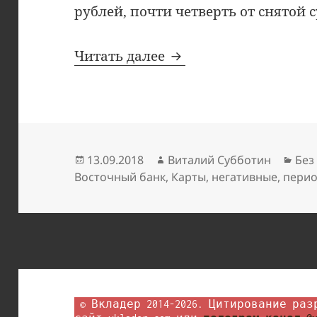
рублей, почти четверть от снятой 
Кредитная карта Вос
Читать далее
Опубликовано
Автор
Руб
13.09.2018
Виталий Субботин
Без
Восточный банк
,
Карты
,
негативные
,
пери
 © Вкладер 2014-2026. Цитирование разрешается с гиперссылкой на 