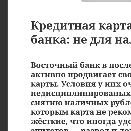
Кредитная карт
банка: не для 
Восточный банк в посл
активно продвигает св
карты. Условия у них о
недисциплинированых 
снятию наличных рубл
которым карта не реко
жёсткие, что иногда у
эпитетов — развод и ло