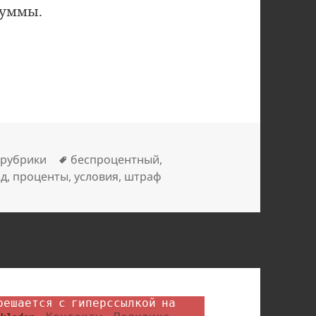
суммы.
точного банка: не для наличных
рики
Метки
 рубрики
беспроцентный
,
од
,
проценты
,
условия
,
штраф