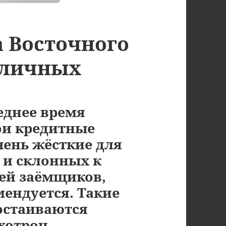
а Восточного
наличных
еднее время
ои кредитные
чень жёсткие для
и склонных к
ей заёмщиков,
мендуется. Такие
достаиваются
хотрон.