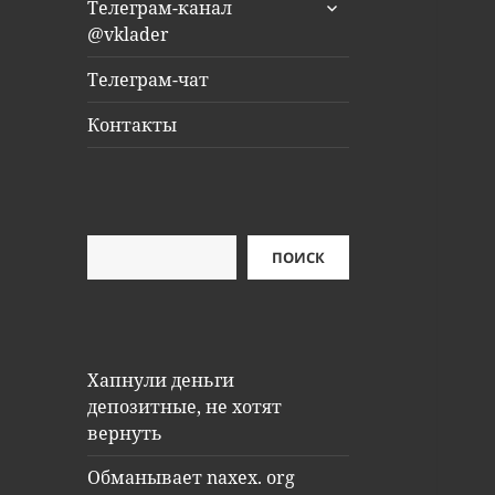
раскрыть
Телеграм-канал
дочернее
@vklader
меню
Телеграм-чат
Контакты
Поиск
ПОИСК
Хапнули деньги
депозитные, не хотят
вернуть
Обманывает naxex. org