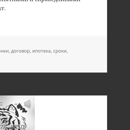
г.
етки
анки
,
договор
,
ипотека
,
сроки
,