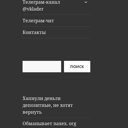
раскрыть
Телеграм-канал
дочернее
@vklader
меню
Телеграм-чат
Контакты
Поиск
ПОИСК
Хапнули деньги
депозитные, не хотят
вернуть
Обманывает naxex. org