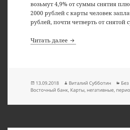
возьмут 4,9% от суммы снятия плюс
2000 рублей с карты человек заплат
рублей, почти четверть от снятой 
Кредитная карта Вос
Читать далее
Опубликовано
Автор
Руб
13.09.2018
Виталий Субботин
Без
Восточный банк
,
Карты
,
негативные
,
пери