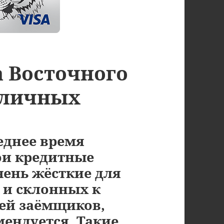
а Восточного
наличных
еднее время
ои кредитные
чень жёсткие для
и склонных к
ей заёмщиков,
мендуется. Такие