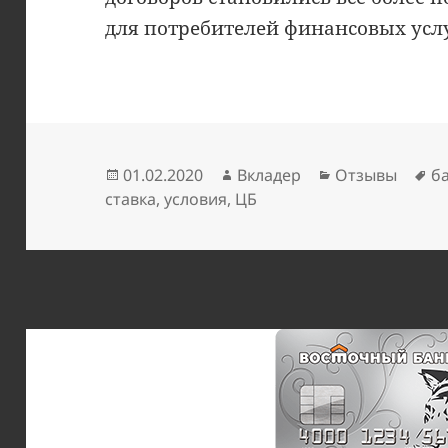
для потребителей финансовых услу
Опубликовано
Автор
Рубрики
М
01.02.2020
Вкладер
Отзывы
б
ставка
,
условия
,
ЦБ