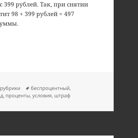
 399 рублей. Так, при снятии
ит 98 + 399 рублей = 497
суммы.
точного банка: не для наличных
рики
Метки
 рубрики
беспроцентный
,
од
,
проценты
,
условия
,
штраф