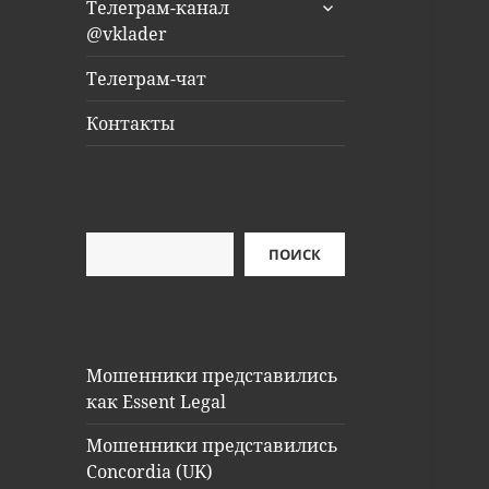
раскрыть
Телеграм-канал
дочернее
@vklader
меню
Телеграм-чат
Контакты
Поиск
ПОИСК
Мошенники представились
как Essent Legal
Мошенники представились
Concordia (UK)