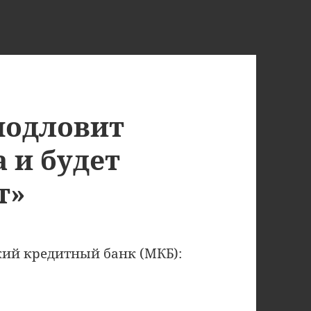
подловит
 и будет
т»
ий кредитный банк (МКБ):