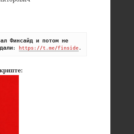
ал Финсайд и потом не 
дали: 
https://t.me/finside
.
крипте: