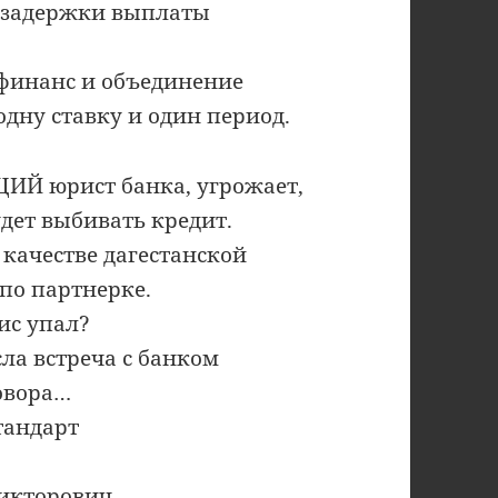
е задержки выплаты
финанс и объединение
одну ставку и один период.
ЩИЙ юрист банка, угрожает,
удет выбивать кредит.
 качестве дагестанской
 по партнерке.
вис упал?
исла встреча с банком
овора…
стандарт
Викторович