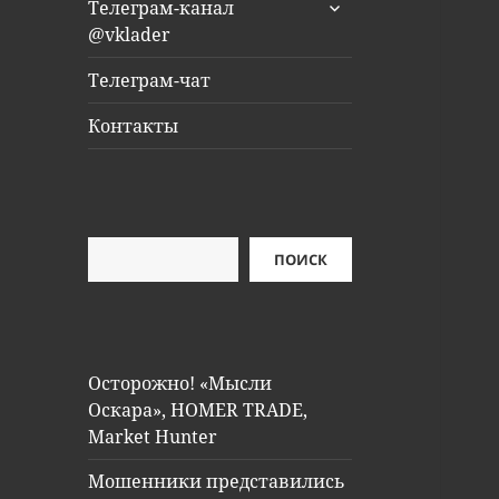
раскрыть
Телеграм-канал
дочернее
@vklader
меню
Телеграм-чат
Контакты
Поиск
ПОИСК
Осторожно! «Мысли
Оскара», HOMER TRADE,
Market Hunter
Мошенники представились