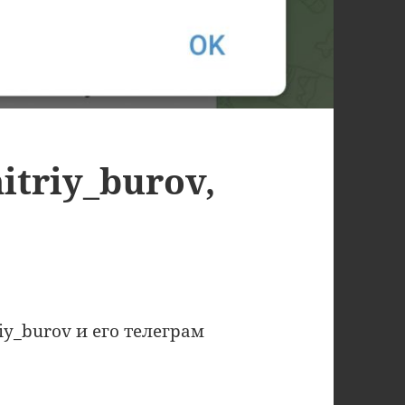
triy_burov,
y_burov и его телеграм