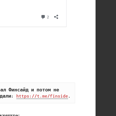
ал Финсайд и потом не 
дали: 
https://t.me/finside
.
крипте: