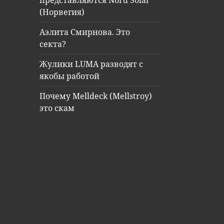
представляются Nord Solar
(Норвегия)
Аэлита Смирнова. Это
секта?
Жулики LUMA разводят с
якобы работой
Почему Melldeck (Mellstroy)
это скам