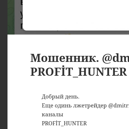
Мошенник. @dmi
PROFİT_HUNTER
Добрый день.
Еще одинь лжетрейдер @dmitri
каналы
PROFİT_HUNTER