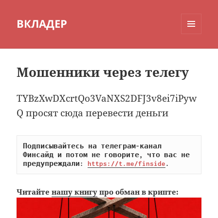
ВКЛАДЕР
МЕНЮ
И
ВИДЖЕТЫ
Мошенники через телегу
TYBzXwDXcrtQo3VaNXS2DFJ3v8ei7iPyw
Q просят сюда перевести деньги
Подписывайтесь на телеграм-канал 
Финсайд и потом не говорите, что вас не 
предупреждали: 
https://t.me/finside
.
Читайте
нашу книгу
про обман в крипте: