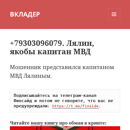
ВКЛАДЕР
МЕНЮ
И
ВИДЖЕТЫ
+79303096079. Лялин,
якобы капитан МВД
Мошенник представился капитаном
МВД Лялиным.
Подписывайтесь на телеграм-канал 
Финсайд и потом не говорите, что вас не 
предупреждали: 
https://t.me/finside
.
Читайте
нашу книгу
про обман в крипте: