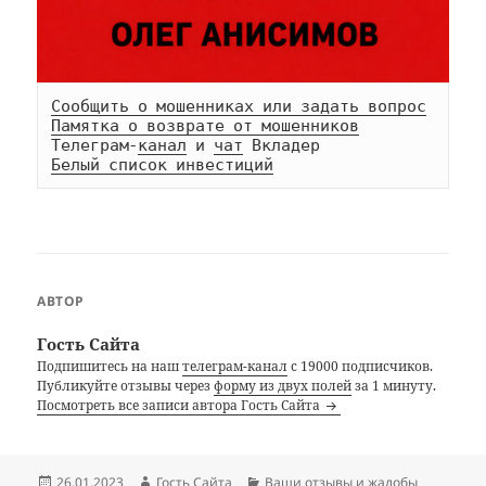
Сообщить о мошенниках или задать вопрос
Памятка о возврате от мошенников
Телеграм-
канал
 и 
чат
Белый список инвестиций
АВТОР
Гость Сайта
Подпишитесь на наш
телеграм-канал
с 19000 подписчиков.
Публикуйте отзывы через
форму из двух полей
за 1 минуту.
Посмотреть все записи автора Гость Сайта
Опубликовано
Автор
Рубрики
26.01.2023
Гость Сайта
Ваши отзывы и жалобы