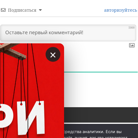
Подписаться
авторизуйтесь
5000
×
0
КОММЕНТАРИИ
 © Вкладер 2014-2026. Цитирование разрешается с 
Мы используем куки и средства аналитики. Если вы
гиперссылкой на сайт vklader.com или 
телеграм-канал 
продолжите использовать сайт, значит, вас это устраивает.