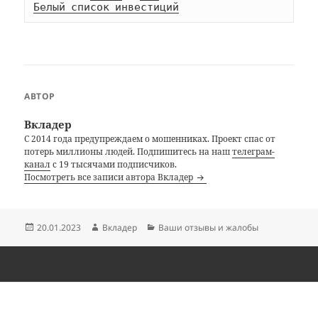
Белый список инвестиций
АВТОР
Вкладер
С 2014 года предупреждаем о мошенниках. Проект спас от
потерь миллионы людей. Подпишитесь на наш
телеграм-
канал
с 19 тысячами подписчиков.
Посмотреть все записи автора Вкладер
Опубликовано
Автор
Рубрики
20.01.2023
Вкладер
Ваши отзывы и жалобы