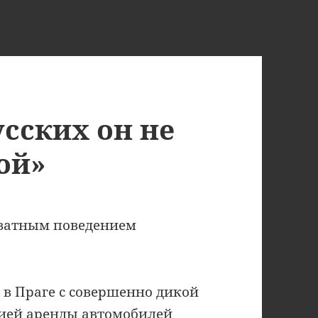
усских он не
ой»
кватным поведением
 в Праге с совершенно дикой
нией аренды автомобилей