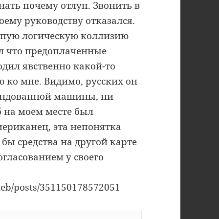
нать почему отлуп. Звонить в
воему руководству отказался.
тупую логическую коллизию
рил что предоплаченные
одил явственно какой-то
 ко мне. Видимо, русских он
рендованной машины, ни
 б на моем месте был
ериканец, эта непонятка
бы средства на другой карте
согласованием у своего
gleb/posts/351150178572051