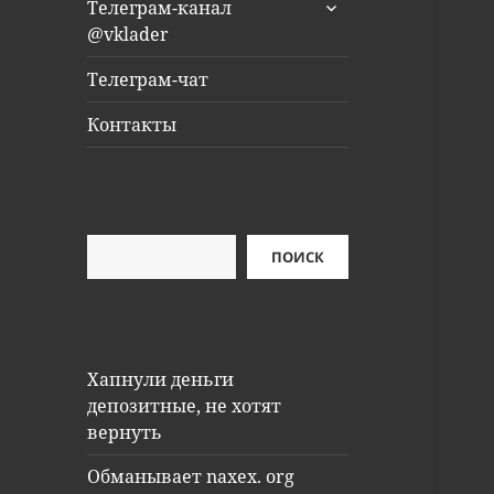
раскрыть
Телеграм-канал
дочернее
@vklader
меню
Телеграм-чат
Контакты
Поиск
ПОИСК
Хапнули деньги
депозитные, не хотят
вернуть
Обманывает naxex. org