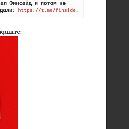
ал Финсайд и потом не 
дали: 
https://t.me/finside
.
крипте: