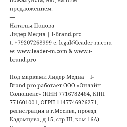
пожалуйста, над нашим
предложением.
—
Наталья Попова
Лидер Медиа | I-Brand.pro
t: +79207268999 e: legal@leader-m.com
w: www.leader-m.com & www.i-
brand.pro
Под марками Лидер Медиа | I-
Brand.pro работает ООО «Онлайн
Солюшенс» (ИНН 7716782464, КПП
771601001, ОГРН 1147746926271,
регистрация в г.Москва, проезд
Кадомцева, д.15, стр.III, ком.16А).