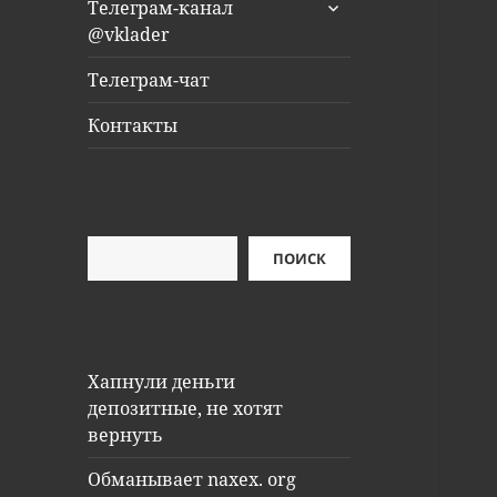
раскрыть
Телеграм-канал
дочернее
@vklader
меню
Телеграм-чат
Контакты
Поиск
ПОИСК
Хапнули деньги
депозитные, не хотят
вернуть
Обманывает naxex. org