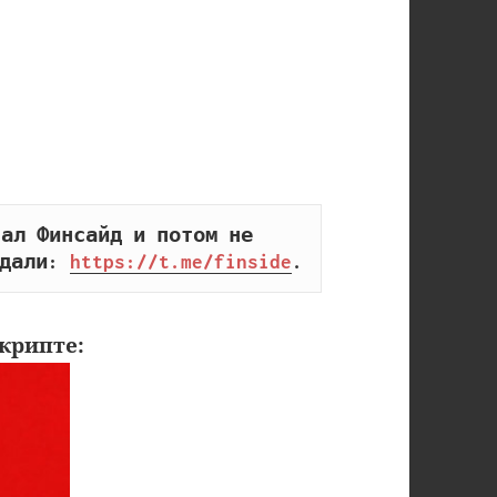
ал Финсайд и потом не 
дали: 
https://t.me/finside
.
крипте: