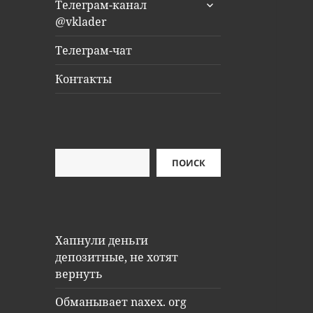
раскрыть
Телеграм-канал
дочернее
@vklader
меню
Телеграм-чат
Контакты
Поиск
ПОИСК
Хапнули деньги
депозитные, не хотят
вернуть
Обманывает naxex. org