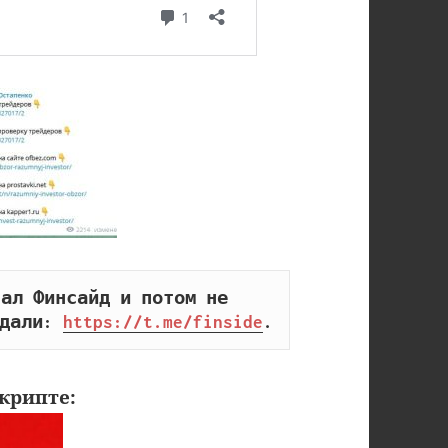
ал Финсайд и потом не 
дали: 
https://t.me/finside
.
крипте: