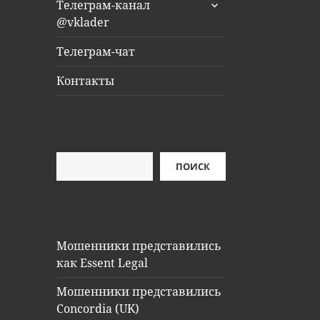
раскрыть
Телеграм-канал
дочернее
@vklader
меню
Телеграм-чат
Контакты
Поиск
ПОИСК
Мошенники представились
как Essent Legal
Мошенники представились
Concordia (UK)