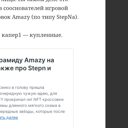
з сооснователей игровой
ок Amazy (по типу StepNa).
те капер1 — купленные.