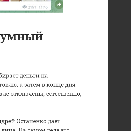
азумный
бирает деньги на
овлю, а затем в конце дня
але отключены, естественно,
дрей Остапенко дает
 лица. На самом деле это