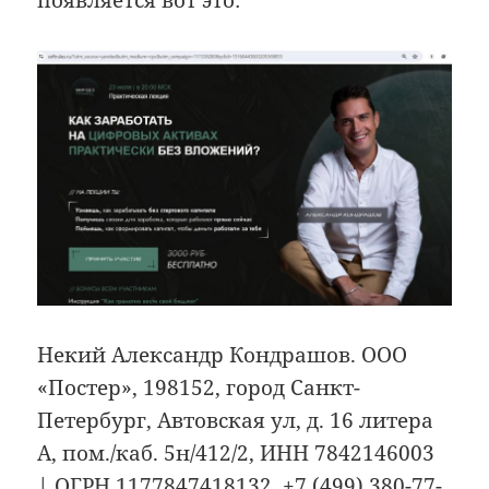
появляется вот это:
Некий Александр Кондрашов. ООО
«Постер», 198152, город Санкт-
Петербург, Автовская ул, д. 16 литера
А, пом./каб. 5н/412/2, ИНН 7842146003
| ОГРН 1177847418132. +7 (499) 380-77-