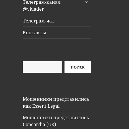
раскрыть
Телеграм-канал
дочернее
@vklader
меню
Телеграм-чат
Контакты
Поиск
ПОИСК
Мошенники представились
как Essent Legal
Мошенники представились
Concordia (UK)