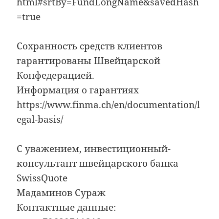
html#srtBy=FundLongName&savedHash
=true
Сохранность средств клиентов
гарантированы Швейцарской
Конфедерацией.
Информация о гарантиях
https://www.finma.ch/en/documentation/l
egal-basis/
С уважением, инвестиционный-
консультант швейцарского банка
SwissQuote
Мадаминов Сураж
Контактные данные: