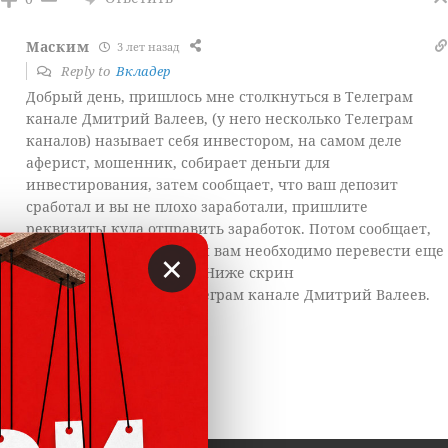
Маским
3 лет назад
Reply to
Вкладер
Добрый день, пришлось мне столкнуться в Телеграм
канале Дмитрий Валеев, (у него несколько Телеграм
каналов) называет себя инвестором, на самом деле
аферист, мошенник, собирает деньги для
инвестирования, затем сообщает, что ваш депозит
сработал и вы не плохо заработали, пришлите
реквизиты куда отправить заработок. Потом сообщает,
что произошла ошибка и вам необходимо перевести еще
×
13,7% от суммы вывода. Ниже скрин
моей переписки на Телеграм канале Дмитрий Валеев.
Ответить
0