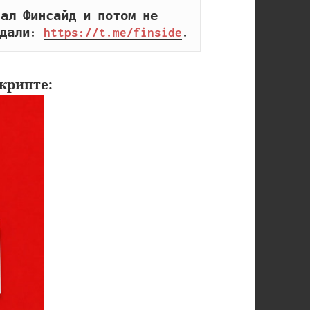
ал Финсайд и потом не 
дали: 
https://t.me/finside
.
крипте: