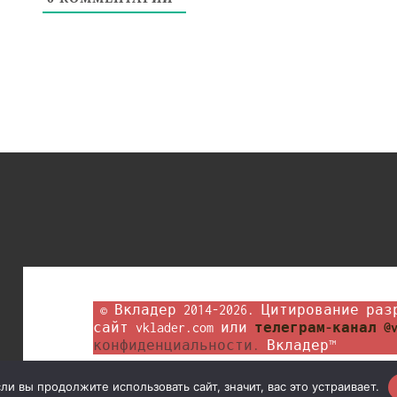
 © Вкладер 2014-2026. Цитирование разрешается с гиперссылкой на 
сайт vklader.com или 
телеграм-канал @v
конфиденциальности.
 Вкладер™
и вы продолжите использовать сайт, значит, вас это устраивает.