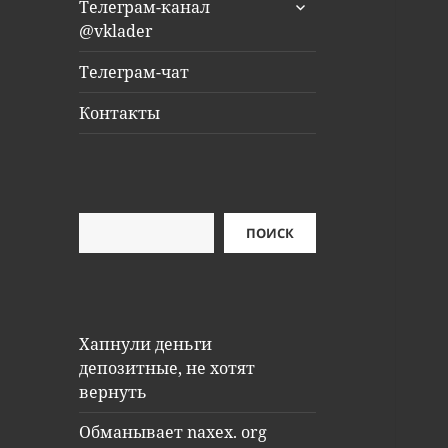
раскрыть
Телеграм-канал
дочернее
@vklader
меню
Телеграм-чат
Контакты
Поиск
ПОИСК
Хапнули деньги
депозитные, не хотят
вернуть
Обманывает naxex. org