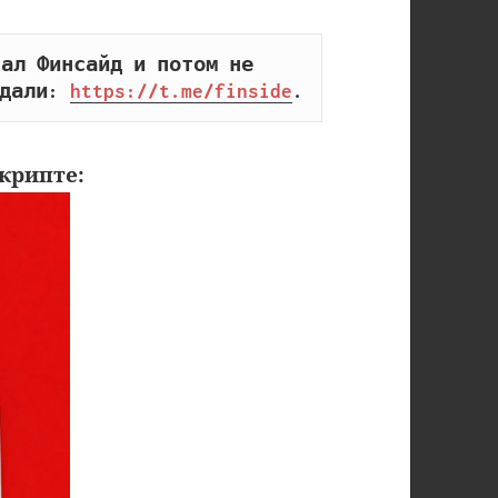
ал Финсайд и потом не 
дали: 
https://t.me/finside
.
крипте: