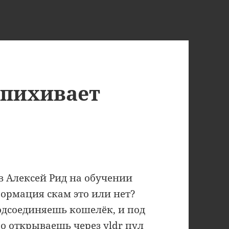
опихивает
в Алексей Рид на обучении
формация скам это или нет?
дсоединяешь кошелёк, и под
о открываешь через yldr пул