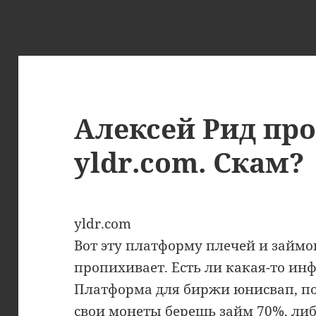
Алексей Рид пр
yldr.com. Скам?
yldr.com
Вот эту платформу плечей и займо
пропихивает. Есть ли какая-то ин
Платформа для биржи юнисвап, по
свои монеты берешь займ 70%, либ