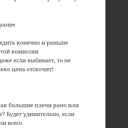
аранее
ледить конечно и раньше
этой комиссии
даже если выбивает, то не
леко цена отскочит!
 как большие плечи рано или
т? Будет удивительно, если
м всего.