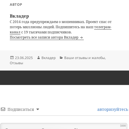
АВТОР
Вкладер
С 2014 года предупреждаем о мошенниках. Проект спас от
потерь миллионы людей. Подпишитесь на наш
телеграм-
канал
с 19 тысячами подписчиков.
Посмотреть все записи автора Вкладер
Опубликовано
Автор
Рубрики
23.06.2025
Вкладер
Ваши отзывы и жалобы
,
Отзывы
Подписаться
авторизуйтесь
5000