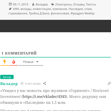
Опубликовано
Автор
Рубрики
09.11.2019
Вкладер
Лохотроны
,
Отзывы
,
Тексты
Метки
АФК
,
вклады
,
инвестиции
,
компания
,
Наследие
,
спам
,
страхование
,
Тройка Д Банк
,
финансовая
,
Фридрих Мейер
1
КОММЕНТАРИЙ
Новые
Автор
Вкладер
4 лет назад
«Увидел у вас новость про жуликов «Горизонт» / Horizont
Investment (
https://t.me/vklader/4343
). Моего дедушку они
обманули в «Наследии» на 1,5 млн.
Убеждали его 4 мужика, по его рассказу после одного