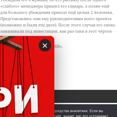
«слабого» менеджера пришел его главарь, а позже ещё
для большего убеждения пришло ещё целых 2 человека.
Представлялись они ему руководителями всего проекта
(возможно и были эти двое). После этого случая его снова
заманивали под инвестиции, как раз-таки в этот чёртов
«Горизонт».
×
Вот нашёл их вакансии на HH».
https://t.me/vklader/4347
0
 © Вкладер 2014-2026. Цитирование разрешается с 
Мы используем куки и средства аналитики. Если вы
гиперссылкой на сайт vklader.com или 
телеграм-канал 
продолжите использовать сайт, значит, вас это устраивает.
@vklader
. 
Контакты.
Политика конфиденциальности.