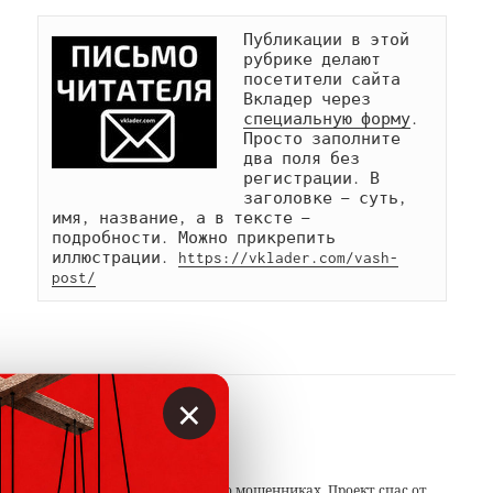
Публикации в этой 
рубрике делают 
посетители сайта 
Вкладер через 
специальную форму
. 
Просто заполните 
два поля без 
регистрации. В 
заголовке — суть, 
имя, название, а в тексте — 
подробности. Можно прикрепить 
иллюстрации. 
https://vklader.com/vash-
post/
×
АВТОР
Вкладер
С 2014 года предупреждаем о мошенниках. Проект спас от