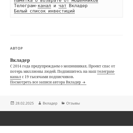
Памятка о возврате от мошенников
Телеграм-
канал
 и 
чат
Белый список инвестиций
АВТОР
Вкладер
С 2014 года предупреждаем о мошенниках. Проект спас от
потерь миллионы людей. Подпишитесь на наш
телеграм-
канал
с 19 тысячами подписчиков.
Посмотреть все записи автора Вкладер
Опубликовано
Автор
Рубрики
28.02.2025
Вкладер
Отзывы