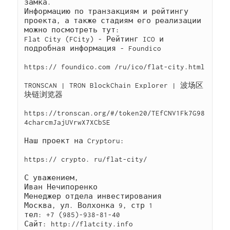
замка.

Информацию по транзакциям и рейтингу 
проекта, а также стадиям его реализации 
можно посмотреть тут:

Flat City (FCity) - Рейтинг ICO и 
подробная информация - Foundico

https:// foundico.com /ru/ico/flat-city.html

TRONSCAN | TRON BlockChain Explorer | 波场区
块链浏览器

https://tronscan.org/#/token20/TEfCNV1Fk7G98
4charcmJajUVrwX7XCbSE

Наш проект на Cryptoru:

https:// crypto. ru/flat-city/

С уважением,

Иван Нечипоренко

Менеджер отдела инвестирования

Москва, ул. Волхонка 9, стр 1

тел: +7 (985)-938-81-40

Сайт: http://flatcity.info
