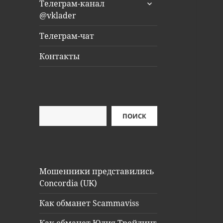
раскрыть
Телеграм-канал
дочернее
@vklader
меню
Телеграм-чат
Контакты
Поиск
ПОИСК
Мошенники представились
Concordia (UK)
Как обманет Scammaviss