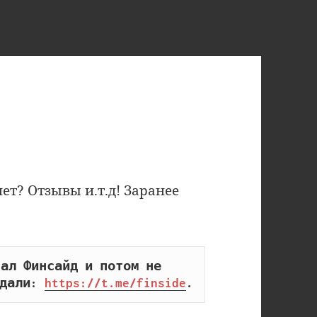
ет? Отзывы и.т.д! Заранее
ал Финсайд и потом не 
дали: 
https://t.me/finside
.