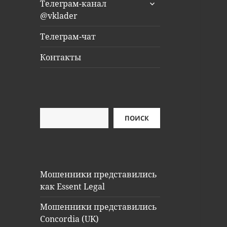
раскрыть
Телеграм-канал
дочернее
@vklader
меню
Телеграм-чат
Контакты
Поиск
ПОИСК
Мошенники представились
как Essent Legal
Мошенники представились
Concordia (UK)