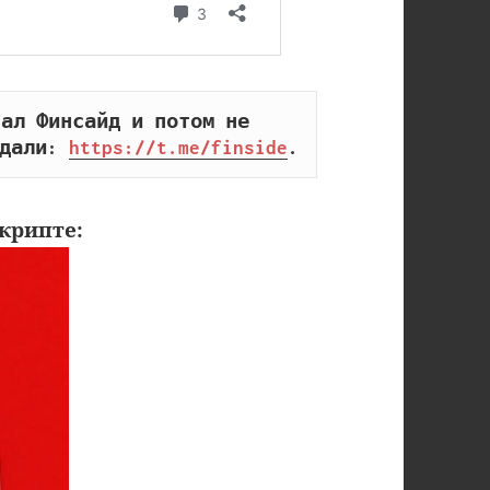
ал Финсайд и потом не 
дали: 
https://t.me/finside
.
крипте: