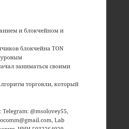
ванием и блокчейном и
отчиков блокчейна TON
 Дуровым
начал заниматься своими
 алгоритм торговли, который
 Telegram: @msolovey55,
yptocomm@gmail.com, Lab
рович. ИНН 5032264929.